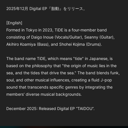
2025年12月 Digital EP『胎動』をリリース。
[English]
Formed in Tokyo in 2023, TiDE is a four-member band
consisting of Daigo Inoue (Vocals/Guitar), Seanny (Guitar),
Akihiro Koamiya (Bass), and Shohei Kojima (Drums).
The band name TiDE, which means "tide" in Japanese, is
based on the philosophy that "the origin of music lies in the
sea, and the tides that drive the sea." The band blends funk,
soul, and other musical influences, creating a fluid J-pop
sound that transcends specific genres by integrating the
members' diverse musical backgrounds.
December 2025: Released Digital EP “TAIDOU”.