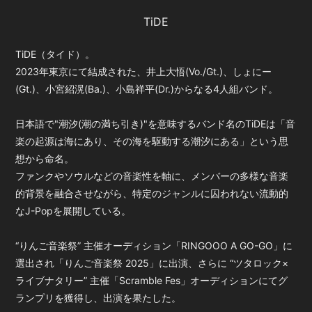
TiDE
TiDE（タイド）。
2023年東京にて結成された、井上大悟(Vo./Gt.)、しょにー
(Gt.)、小宮紹滉(Ba.)、小島祥平(Dr.)からなる4人組バンド。
日本語で"潮汐(潮の満ち引き)"を意味するバンド名のTiDEは「音
楽の起源は海にあり、その海を駆動する潮汐にある」という思
想から命名。
ファンクやソウルなどの音楽性を軸に、メンバーの多様な音楽
的背景を融合させながら、特定のジャンルに囚われない流動的
なJ-Popを展開している。
“りんご音楽祭” 主催オーディション「RINGOOO A GO-GO」に
選出され「りんご音楽祭 2025」に出演、さらに “ツタロック×
ライブナタリー” 主催「Scramble Fes」オーディションにてグ
ランプリを獲得し、出演を果たした。